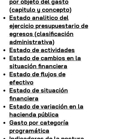
por objeto del gasto
(capitulo y concepto)
Estado analitico del
ejercicio presupuestario de
egresos (clasificación
administrativa)
Estado de actividades
Estado de cambios en la
situación financiera
Estado de flujos de
efectivo
Estado de situación
financiera
Estado de variación en la
hacienda pública
Gasto por categoría
programática
Indicadores de la postura