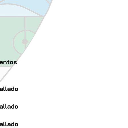
ientos
allado
allado
allado